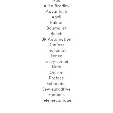
ABB
personnalisée
Allen Bradley
ou non sur le
Advantech
Site. Ils
April
peuvent aussi
Baldor
être utilisés
Baumuller
pour vous
proposer des
Bosch
publicités
BR Automation
ciblées sur
Danfoss
des sites web
Indramat
tiers. Ils sont
Lenze
activés sur
Leroy somer
notre Site par
nos services
Num
et/ou nos
Omron
partenaires
Proface
publicitaires.
Schneider
adl-
Sew eurodrive
electronic.fr
Siemens
et ses
partenaires
Telemecanique
n'utilisent pas
...
ces cookies.