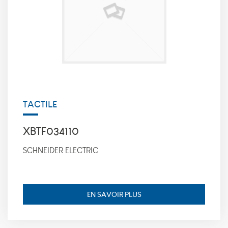
cookies, nous
ne pourrons
pas savoir
quand vous
avez réalisé
votre visite
sur notre site
web. Les
cookies
suivants sont
installés par
TACTILE
google
analytics :
_utmt, finalité
XBTF034110
: Utilisé pour
mesurer le
SCHNEIDER ELECTRIC
taux de
demande,
durée de
conservation :
10 minutes.
EN SAVOIR PLUS
_utmz, finalité
: Utilisé pour
identifier la