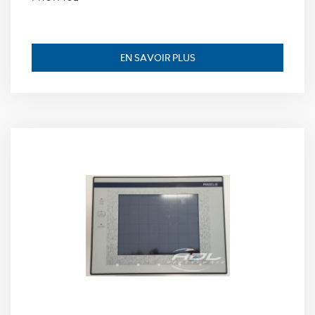
_icl_current_language,
finalité: conserve la
langue souhaitée
pour l’affichage des
EN SAVOIR PLUS
contenus, durée de
conservation : 1 jour.
Statistiques
Ces cookies
nous
permettent
de déterminer
le nombre de
visites et les
sources du
trafic sur
notre site
web, afin d'en
mesurer et
d’en améliorer
les
performances.