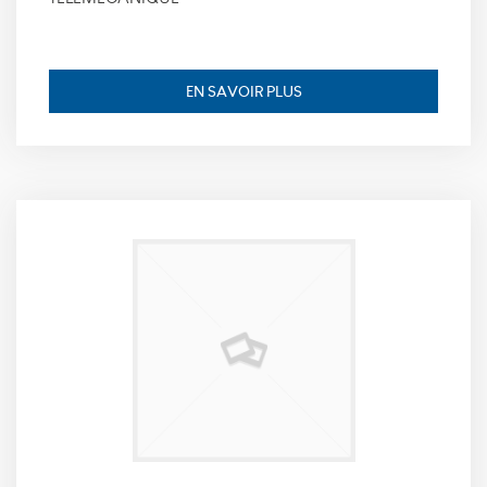
pour identifier
la fin de
session de
l’utilisateur,
EN SAVOIR PLUS
durée de
conservation :
session.
Expérience
Ces cookies
permettent
d'améliorer les
fonctionnalités
du site et la
personnalisation
de son contenu.
Ils peuvent être
définis par nous
ou par des
partenaires tiers,
dont nous
avons ajouté les