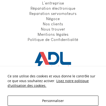
L’entreprise
Réparation électronique
Reparation servomoteurs
Négoce
Nos clients
Nous trouver
Mentions légales
Politique de Confidentialité
Ce site utilise des cookies et vous donne le contrôle sur
Nos experts
à votre écoute :
ce que vous souhaitez activer.
Lisez notre politique
d'utilisation des cookies.
+33 5 56 21 40 54
Personnaliser
contact.adl@adl-electronic.fr