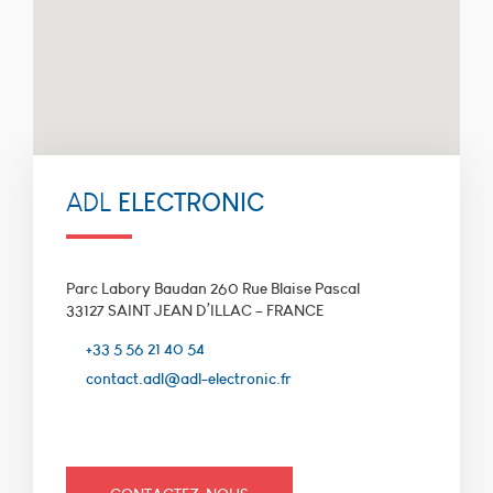
remplissage de
formulaires. Vous
pouvez configurer
votre navigateur pour
bloquer ou être alerté
de l'utilisation de ces
cookies. Cependant,
si cette catégorie de
cookies - qui ne
stocke aucune
ELECTRONIC
ADL
donnée personnelle -
est bloquée, certaines
parties du site ne
pourront pas
Parc Labory Baudan 260 Rue Blaise Pascal
fonctionner. adl-
33127 SAINT JEAN D’ILLAC – FRANCE
electronic.fr utilise ces
cookies :
+33 5 56 21 40 54
viewed_cookie_policy,
contact.adl@adl-electronic.fr
finalité: vérifier si
votre navigateur
accepte bien les
cookies, durée de
conservation: la
session.