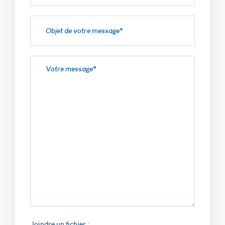
cookies, nous
ne pourrons
pas savoir
quand vous
avez réalisé
votre visite
sur notre site
web. Les
cookies
suivants sont
installés par
google
analytics :
_utmt, finalité
: Utilisé pour
mesurer le
taux de
demande,
durée de
conservation :
10 minutes.
_utmz, finalité
: Utilisé pour
identifier la
Joindre un fichier :