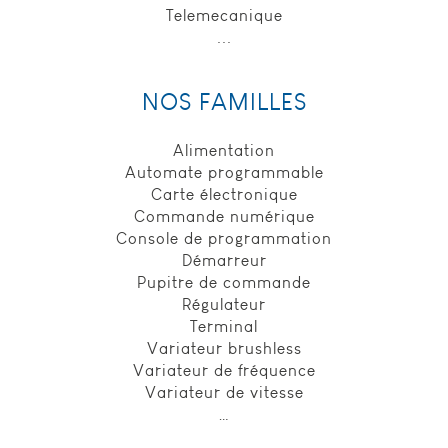
Telemecanique
services à nos
pages. Si vous
...
n'acceptez pas
ces cookies,
certains ou tous
NOS FAMILLES
ces services
seront
susceptibles de
Alimentation
ne pas
Automate programmable
fonctionner
Carte électronique
correctement.
Commande numérique
adl-electronic.fr
Console de programmation
et ses
Démarreur
partenaires
Pupitre de commande
n'utilisent pas
ces cookies.
Régulateur
Terminal
Variateur brushless
Marketing
Variateur de fréquence
Ces cookies
Variateur de vitesse
sont utilisés
…
afin d'afficher
de la publicité