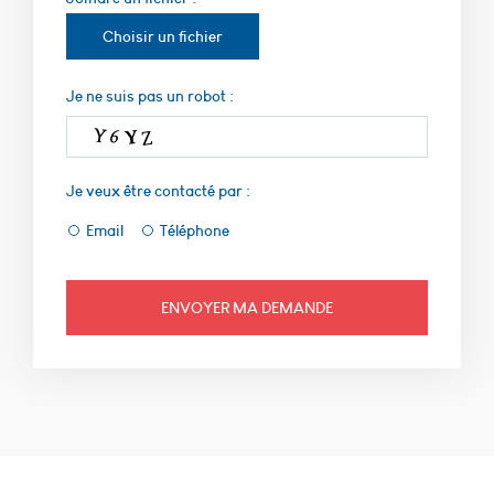
requête de
recherche de
Choisir un fichier
l’utilisateur,
durée de
conservation :
Je ne suis pas un robot :
6 mois _utmb,
finalité : Utilisé
pour gérer les
données de la
Je veux être contacté par :
visite de
l’internaute,
Email
Téléphone
durée de
conservation :
30 minutes.
_utma, finalité
: Utilisé pour
différencier et
identifier les
nouveaux
utilisateurs du
site, durée de
conservation :
2 ans. _utmc,
finalité : Utilisé