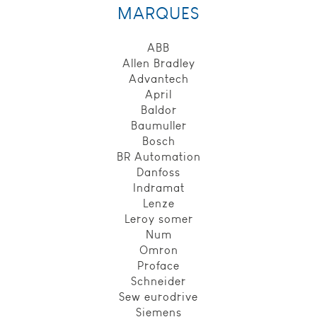
MARQUES
pour identifier
la fin de
session de
ABB
l’utilisateur,
Allen Bradley
durée de
Advantech
conservation :
session.
April
Baldor
Baumuller
Expérience
Bosch
Ces cookies
BR Automation
permettent
Danfoss
d'améliorer les
Indramat
fonctionnalités
Lenze
du site et la
Leroy somer
personnalisation
Num
de son contenu.
Ils peuvent être
Omron
définis par nous
Proface
ou par des
Schneider
partenaires tiers,
Sew eurodrive
dont nous
Siemens
avons ajouté les