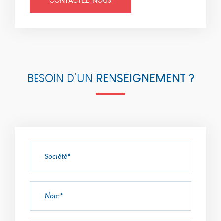
CONTACTEZ-NOUS
_icl_current_language,
finalité: conserve la
langue souhaitée
pour l’affichage des
contenus, durée de
conservation : 1 jour.
RENSEIGNEMENT ?
BESOIN D’UN
Statistiques
Ces cookies
nous
permettent
de déterminer
le nombre de
visites et les
sources du
trafic sur
notre site
web, afin d'en
mesurer et
d’en améliorer
les
performances.