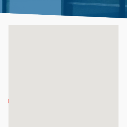
Nécessaire
Ces cookies sont
indispensables au
bon fonctionnement
du site web et ne
peuvent pas être
désactivés de nos
systèmes. Ils ne sont
activés qu'en réponse
à des actions que
vous effectuez et qui
correspondent à une
demande de services,
comme la
configuration de vos
préférences de
confidentialité, la
connexion ou le