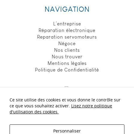
personnalisée
NAVIGATION
ou non sur le
Site. Ils
peuvent aussi
L’entreprise
être utilisés
Réparation électronique
pour vous
Reparation servomoteurs
proposer des
Négoce
publicités
Nos clients
ciblées sur
des sites web
Nous trouver
tiers. Ils sont
Mentions légales
activés sur
Politique de Confidentialité
notre Site par
nos services
et/ou nos
partenaires
publicitaires.
Ce site utilise des cookies et vous donne le contrôle sur
adl-
Nos experts
à votre écoute :
ce que vous souhaitez activer.
Lisez notre politique
electronic.fr
d'utilisation des cookies.
et ses
partenaires
+33 5 56 21 40 54
n'utilisent pas
ces cookies.
Personnaliser
contact.adl@adl-electronic.fr