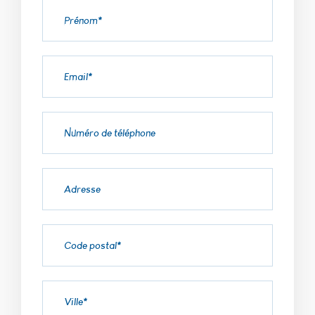
Ils nous
aident
également à
identifier les
pages les plus
/ moins
visitées et à
évaluer
comment les
visiteurs
naviguent sur
le site. Toutes
les
informations
collectées par
ces cookies,
sont agrégées
et donc
anonymisées.
Si vous
n'acceptez pas
cette
catégorie de