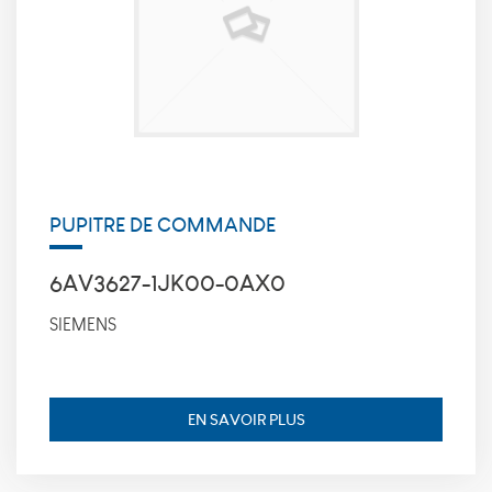
cookies, nous
ne pourrons
pas savoir
quand vous
avez réalisé
votre visite
sur notre site
web. Les
cookies
suivants sont
installés par
PUPITRE DE COMMANDE
google
analytics :
_utmt, finalité
6AV3627-1JK00-0AX0
: Utilisé pour
mesurer le
SIEMENS
taux de
demande,
durée de
conservation :
10 minutes.
EN SAVOIR PLUS
_utmz, finalité
: Utilisé pour
identifier la