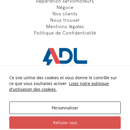
Reparation servomoteurs
Négoce
Nos clients
Nous trouver
Mentions légales
Politique de Confidentialité
Ce site utilise des cookies et vous donne le contrôle sur
Nos experts
à votre écoute :
ce que vous souhaitez activer.
Lisez notre politique
d'utilisation des cookies.
+33 5 56 21 40 54
Personnaliser
contact.adl@adl-electronic.fr
Refuser tout