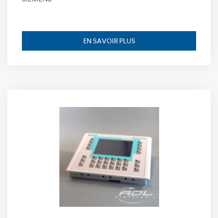
pour identifier
la fin de
session de
l’utilisateur,
EN SAVOIR PLUS
durée de
conservation :
session.
Expérience
Ces cookies
permettent
d'améliorer les
fonctionnalités
du site et la
personnalisation
de son contenu.
Ils peuvent être
définis par nous
ou par des
partenaires tiers,
dont nous
avons ajouté les