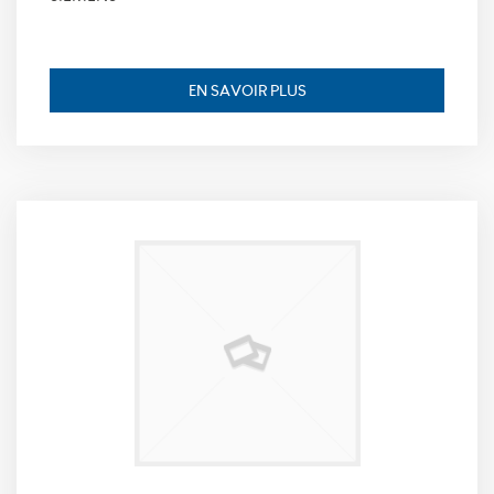
_icl_current_language,
finalité: conserve la
langue souhaitée
pour l’affichage des
EN SAVOIR PLUS
contenus, durée de
conservation : 1 jour.
Statistiques
Ces cookies
nous
permettent
de déterminer
le nombre de
visites et les
sources du
trafic sur
notre site
web, afin d'en
mesurer et
d’en améliorer
les
performances.