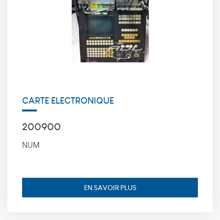
cookies, nous
ne pourrons
pas savoir
quand vous
avez réalisé
votre visite
sur notre site
web. Les
cookies
suivants sont
installés par
CARTE ELECTRONIQUE
google
analytics :
_utmt, finalité
200900
: Utilisé pour
mesurer le
NUM
taux de
demande,
durée de
conservation :
10 minutes.
EN SAVOIR PLUS
_utmz, finalité
: Utilisé pour
identifier la