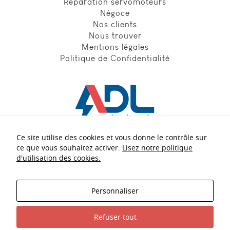
Reparation servomoteurs
Négoce
Nos clients
Nous trouver
Mentions légales
Politique de Confidentialité
Ce site utilise des cookies et vous donne le contrôle sur
Nos experts
à votre écoute :
ce que vous souhaitez activer.
Lisez notre politique
d'utilisation des cookies.
+33 5 56 21 40 54
Personnaliser
contact.adl@adl-electronic.fr
Refuser tout