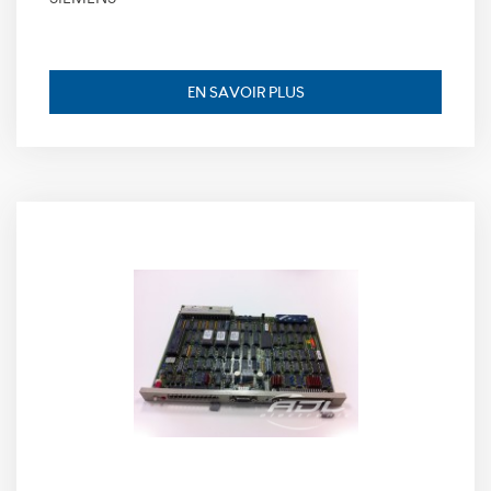
pour identifier
la fin de
session de
l’utilisateur,
EN SAVOIR PLUS
durée de
conservation :
session.
Expérience
Ces cookies
permettent
d'améliorer les
fonctionnalités
du site et la
personnalisation
de son contenu.
Ils peuvent être
définis par nous
ou par des
partenaires tiers,
dont nous
avons ajouté les