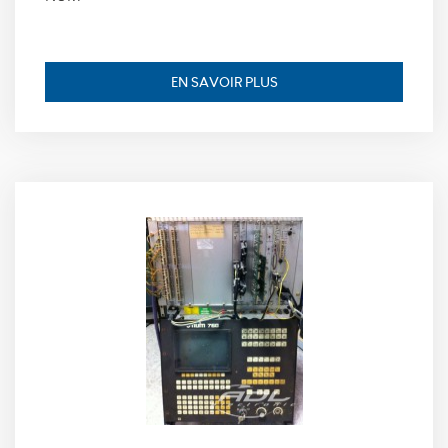
_icl_current_language,
finalité: conserve la
langue souhaitée
pour l’affichage des
EN SAVOIR PLUS
contenus, durée de
conservation : 1 jour.
Statistiques
Ces cookies
nous
permettent
de déterminer
le nombre de
visites et les
sources du
trafic sur
notre site
web, afin d'en
mesurer et
d’en améliorer
les
performances.