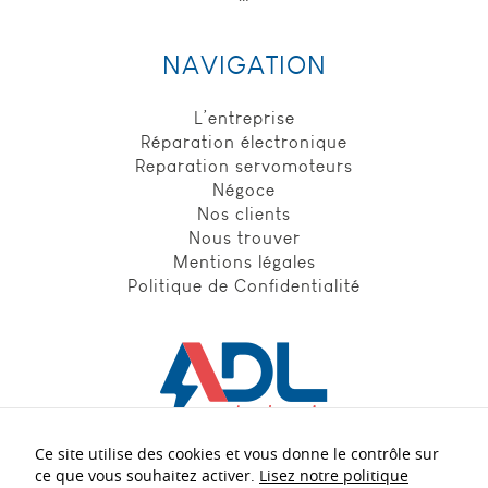
cookies, nous
ne pourrons
pas savoir
NAVIGATION
quand vous
avez réalisé
votre visite
L’entreprise
sur notre site
Réparation électronique
web. Les
Reparation servomoteurs
cookies
suivants sont
Négoce
installés par
Nos clients
google
Nous trouver
analytics :
Mentions légales
_utmt, finalité
Politique de Confidentialité
: Utilisé pour
mesurer le
taux de
demande,
durée de
conservation :
10 minutes.
_utmz, finalité
Ce site utilise des cookies et vous donne le contrôle sur
: Utilisé pour
Nos experts
à votre écoute :
ce que vous souhaitez activer.
Lisez notre politique
identifier la