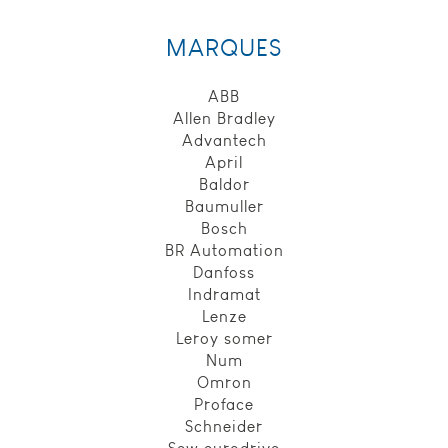
_icl_current_language,
finalité: conserve la
MARQUES
langue souhaitée
pour l’affichage des
contenus, durée de
ABB
conservation : 1 jour.
Allen Bradley
Advantech
April
Statistiques
Baldor
Ces cookies
Baumuller
nous
Bosch
permettent
BR Automation
de déterminer
le nombre de
Danfoss
visites et les
Indramat
sources du
Lenze
trafic sur
Leroy somer
notre site
Num
web, afin d'en
Omron
mesurer et
d’en améliorer
Proface
les
Schneider
performances.