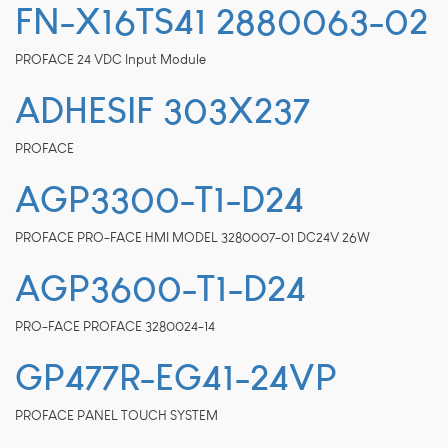
FN-X16TS41 2880063-02
PROFACE 24 VDC Input Module
ADHESIF 303X237
Nécessaire
Ces cookies sont
indispensables au
PROFACE
bon fonctionnement
AGP3300-T1-D24
du site web et ne
peuvent pas être
désactivés de nos
PROFACE PRO-FACE HMI MODEL 3280007-01 DC24V 26W
systèmes. Ils ne sont
activés qu'en réponse
AGP3600-T1-D24
à des actions que
vous effectuez et qui
correspondent à une
PRO-FACE PROFACE 3280024-14
demande de services,
comme la
GP477R-EG41-24VP
configuration de vos
préférences de
confidentialité, la
PROFACE PANEL TOUCH SYSTEM
connexion ou le