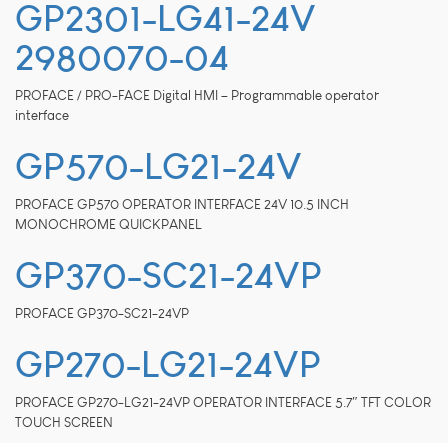
GP2301-LG41-24V
remplissage de
formulaires. Vous
pouvez configurer
2980070-04
votre navigateur pour
bloquer ou être alerté
PROFACE / PRO-FACE Digital HMI – Programmable operator
de l'utilisation de ces
interface
cookies. Cependant,
si cette catégorie de
GP570-LG21-24V
cookies - qui ne
stocke aucune
donnée personnelle -
PROFACE GP570 OPERATOR INTERFACE 24V 10.5 INCH
est bloquée, certaines
MONOCHROME QUICKPANEL
parties du site ne
pourront pas
GP370-SC21-24VP
fonctionner. adl-
electronic.fr utilise ces
cookies :
PROFACE GP370-SC21-24VP
viewed_cookie_policy,
finalité: vérifier si
GP270-LG21-24VP
votre navigateur
accepte bien les
PROFACE GP270-LG21-24VP OPERATOR INTERFACE 5.7″ TFT COLOR
cookies, durée de
conservation: la
TOUCH SCREEN
session.