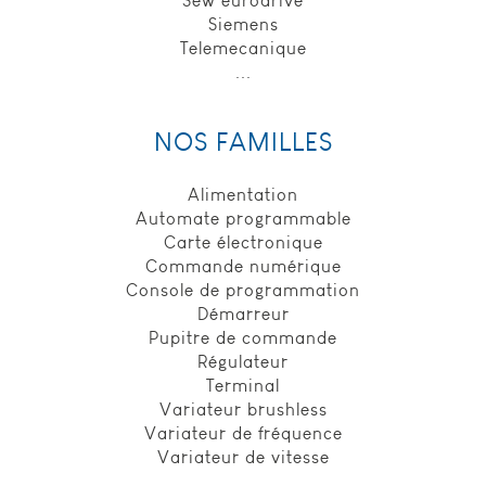
Sew eurodrive
Ils nous
Siemens
aident
Telemecanique
également à
...
identifier les
pages les plus
/ moins
NOS FAMILLES
visitées et à
évaluer
comment les
Alimentation
visiteurs
Automate programmable
naviguent sur
le site. Toutes
Carte électronique
les
Commande numérique
informations
Console de programmation
collectées par
Démarreur
ces cookies,
Pupitre de commande
sont agrégées
Régulateur
et donc
anonymisées.
Terminal
Si vous
Variateur brushless
n'acceptez pas
Variateur de fréquence
cette
Variateur de vitesse
catégorie de
…