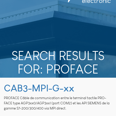
SEARCH RESULTS
FOR:
PROFACE
CAB3-MPI-G-xx
PROFACE Câble de communication entre le terminal tactile PRO-
FACE type AGP3xx0/AGP3xx1 (port COM2) et les API SIEMENS de la
gamme S7-200/300/400 via MPI direct.