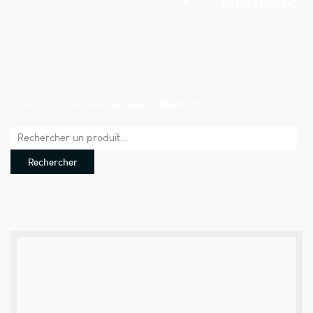
Accueil
/
Commande Numérique
/ 0612644320000