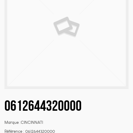
Nécessaire
Ces cookies sont
indispensables au
bon fonctionnement
du site web et ne
peuvent pas être
désactivés de nos
systèmes. Ils ne sont
activés qu'en réponse
à des actions que
vous effectuez et qui
correspondent à une
0612644320000
demande de services,
comme la
configuration de vos
préférences de
Marque :CINCINNATI
confidentialité, la
connexion ou le
Référence :
0612644320000