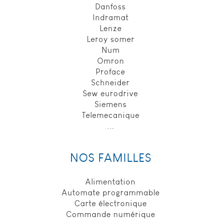
requête de
Danfoss
recherche de
Indramat
l’utilisateur,
Lenze
durée de
Leroy somer
conservation :
Num
6 mois _utmb,
finalité : Utilisé
Omron
pour gérer les
Proface
données de la
Schneider
visite de
Sew eurodrive
l’internaute,
Siemens
durée de
Telemecanique
conservation :
...
30 minutes.
_utma, finalité
: Utilisé pour
différencier et
NOS FAMILLES
identifier les
nouveaux
Alimentation
utilisateurs du
site, durée de
Automate programmable
conservation :
Carte électronique
2 ans. _utmc,
Commande numérique
finalité : Utilisé