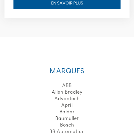
cookies, nous
EN SAVOIR PLUS
ne pourrons
pas savoir
quand vous
avez réalisé
votre visite
sur notre site
web. Les
cookies
suivants sont
installés par
google
analytics :
MARQUES
_utmt, finalité
: Utilisé pour
ABB
mesurer le
taux de
Allen Bradley
demande,
Advantech
durée de
April
conservation :
Baldor
10 minutes.
Baumuller
_utmz, finalité
Bosch
: Utilisé pour
identifier la
BR Automation