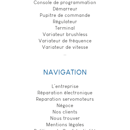
Console de programmation
pour identifier
Démarreur
la fin de
Pupitre de commande
session de
l’utilisateur,
Régulateur
durée de
Terminal
conservation :
Variateur brushless
session.
Variateur de fréquence
Variateur de vitesse
…
Expérience
Ces cookies
permettent
NAVIGATION
d'améliorer les
fonctionnalités
du site et la
L’entreprise
personnalisation
Réparation électronique
de son contenu.
Reparation servomoteurs
Ils peuvent être
Négoce
définis par nous
Nos clients
ou par des
Nous trouver
partenaires tiers,
dont nous
Mentions légales
avons ajouté les