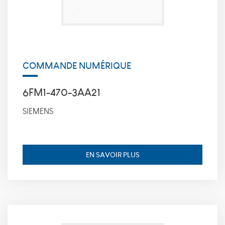
_icl_current_language,
finalité: conserve la
langue souhaitée
pour l’affichage des
contenus, durée de
conservation : 1 jour.
COMMANDE NUMÉRIQUE
Statistiques
6FM1-470-3AA21
Ces cookies
nous
SIEMENS
permettent
de déterminer
le nombre de
visites et les
sources du
EN SAVOIR PLUS
trafic sur
notre site
web, afin d'en
mesurer et
d’en améliorer
les
performances.