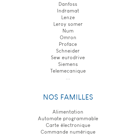
requête de
Danfoss
recherche de
Indramat
l’utilisateur,
Lenze
durée de
Leroy somer
conservation :
Num
6 mois _utmb,
finalité : Utilisé
Omron
pour gérer les
Proface
données de la
Schneider
visite de
Sew eurodrive
l’internaute,
Siemens
durée de
Telemecanique
conservation :
...
30 minutes.
_utma, finalité
: Utilisé pour
différencier et
NOS FAMILLES
identifier les
nouveaux
Alimentation
utilisateurs du
site, durée de
Automate programmable
conservation :
Carte électronique
2 ans. _utmc,
Commande numérique
finalité : Utilisé