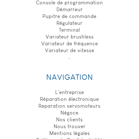
Console de programmation
pour identifier
Démarreur
la fin de
Pupitre de commande
session de
l’utilisateur,
Régulateur
durée de
Terminal
conservation :
Variateur brushless
session.
Variateur de fréquence
Variateur de vitesse
…
Expérience
Ces cookies
permettent
NAVIGATION
d'améliorer les
fonctionnalités
du site et la
L’entreprise
personnalisation
Réparation électronique
de son contenu.
Reparation servomoteurs
Ils peuvent être
Négoce
définis par nous
Nos clients
ou par des
Nous trouver
partenaires tiers,
dont nous
Mentions légales
avons ajouté les