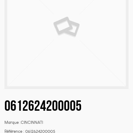
Nécessaire
Ces cookies sont
indispensables au
bon fonctionnement
du site web et ne
peuvent pas être
désactivés de nos
systèmes. Ils ne sont
activés qu'en réponse
à des actions que
vous effectuez et qui
correspondent à une
0612624200005
demande de services,
comme la
configuration de vos
préférences de
Marque :CINCINNATI
confidentialité, la
connexion ou le
Référence :
0612624200005