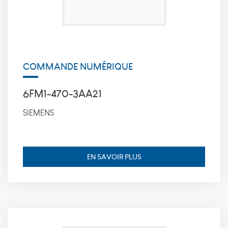
_icl_current_language,
finalité: conserve la
langue souhaitée
pour l’affichage des
contenus, durée de
conservation : 1 jour.
COMMANDE NUMÉRIQUE
Statistiques
6FM1-470-3AA21
Ces cookies
nous
SIEMENS
permettent
de déterminer
le nombre de
visites et les
sources du
EN SAVOIR PLUS
trafic sur
notre site
web, afin d'en
mesurer et
d’en améliorer
les
performances.