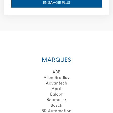
cookies, nous
EN SAVOIR PLUS
ne pourrons
pas savoir
quand vous
avez réalisé
votre visite
sur notre site
web. Les
cookies
suivants sont
installés par
google
analytics :
MARQUES
_utmt, finalité
: Utilisé pour
ABB
mesurer le
taux de
Allen Bradley
demande,
Advantech
durée de
April
conservation :
Baldor
10 minutes.
Baumuller
_utmz, finalité
Bosch
: Utilisé pour
identifier la
BR Automation