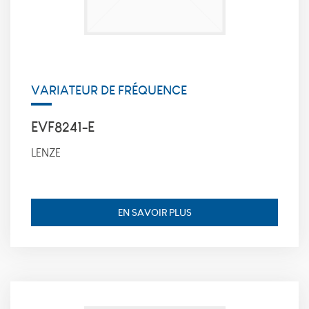
_icl_current_language,
finalité: conserve la
langue souhaitée
pour l’affichage des
contenus, durée de
conservation : 1 jour.
VARIATEUR DE FRÉQUENCE
Statistiques
EVF8241-E
Ces cookies
nous
LENZE
permettent
de déterminer
le nombre de
visites et les
sources du
EN SAVOIR PLUS
trafic sur
notre site
web, afin d'en
mesurer et
d’en améliorer
les
performances.