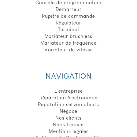
Console de programmation
pour identifier
Démarreur
la fin de
Pupitre de commande
session de
l’utilisateur,
Régulateur
durée de
Terminal
conservation :
Variateur brushless
session.
Variateur de fréquence
Variateur de vitesse
…
Expérience
Ces cookies
permettent
NAVIGATION
d'améliorer les
fonctionnalités
du site et la
L’entreprise
personnalisation
Réparation électronique
de son contenu.
Reparation servomoteurs
Ils peuvent être
Négoce
définis par nous
Nos clients
ou par des
Nous trouver
partenaires tiers,
dont nous
Mentions légales
avons ajouté les