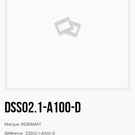
Nécessaire
Ces cookies sont
indispensables au
bon fonctionnement
du site web et ne
peuvent pas être
désactivés de nos
systèmes. Ils ne sont
activés qu'en réponse
à des actions que
vous effectuez et qui
correspondent à une
DSS02.1-A100-D
demande de services,
comme la
configuration de vos
préférences de
Marque :INDRAMAT
confidentialité, la
connexion ou le
Référence :
DSS02.1-A100-D