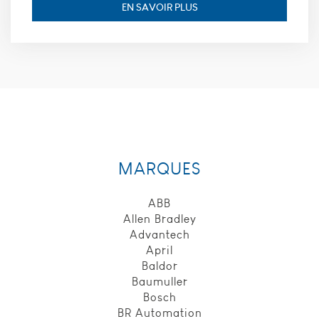
cookies, nous
EN SAVOIR PLUS
ne pourrons
pas savoir
quand vous
avez réalisé
votre visite
sur notre site
web. Les
cookies
suivants sont
installés par
google
analytics :
MARQUES
_utmt, finalité
: Utilisé pour
ABB
mesurer le
taux de
Allen Bradley
demande,
Advantech
durée de
April
conservation :
Baldor
10 minutes.
Baumuller
_utmz, finalité
Bosch
: Utilisé pour
identifier la
BR Automation