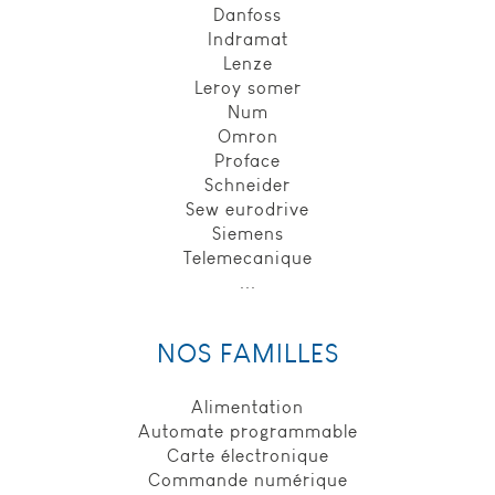
requête de
Danfoss
recherche de
Indramat
l’utilisateur,
Lenze
durée de
Leroy somer
conservation :
Num
6 mois _utmb,
finalité : Utilisé
Omron
pour gérer les
Proface
données de la
Schneider
visite de
Sew eurodrive
l’internaute,
Siemens
durée de
Telemecanique
conservation :
...
30 minutes.
_utma, finalité
: Utilisé pour
différencier et
NOS FAMILLES
identifier les
nouveaux
Alimentation
utilisateurs du
site, durée de
Automate programmable
conservation :
Carte électronique
2 ans. _utmc,
Commande numérique
finalité : Utilisé