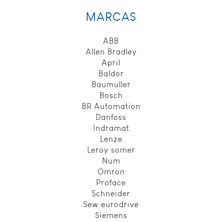
MARCAS
ABB
Allen Bradley
Nécessaire
April
Ces cookies sont
indispensables au
Baldor
bon fonctionnement
Baumuller
du site web et ne
Bosch
peuvent pas être
BR Automation
désactivés de nos
Danfoss
systèmes. Ils ne sont
Indramat
activés qu'en réponse
Lenze
à des actions que
vous effectuez et qui
Leroy somer
correspondent à une
Num
demande de services,
Omron
comme la
Proface
configuration de vos
Schneider
préférences de
Sew eurodrive
confidentialité, la
connexion ou le
Siemens