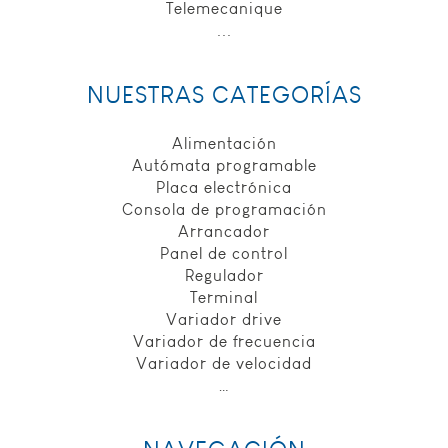
remplissage de
Telemecanique
formulaires. Vous
...
pouvez configurer
votre navigateur pour
bloquer ou être alerté
NUESTRAS CATEGORÍAS
de l'utilisation de ces
cookies. Cependant,
si cette catégorie de
Alimentación
cookies - qui ne
Autómata programable
stocke aucune
Placa electrónica
donnée personnelle -
Consola de programación
est bloquée, certaines
Arrancador
parties du site ne
pourront pas
Panel de control
fonctionner. adl-
Regulador
electronic.fr utilise ces
Terminal
cookies :
Variador drive
viewed_cookie_policy,
Variador de frecuencia
finalité: vérifier si
Variador de velocidad
votre navigateur
accepte bien les
…
cookies, durée de
conservation: la
session.