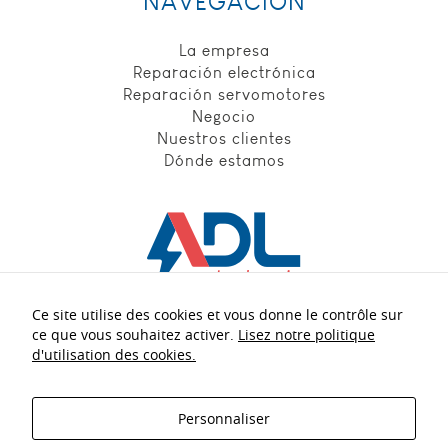
NAVEGACIÓN
_icl_current_language,
finalité: conserve la
langue souhaitée
La empresa
pour l’affichage des
Reparación electrónica
contenus, durée de
Reparación servomotores
conservation : 1 jour.
Negocio
Nuestros clientes
Dónde estamos
Statistiques
Ces cookies
nous
permettent
de déterminer
le nombre de
visites et les
sources du
Ce site utilise des cookies et vous donne le contrôle sur
trafic sur
Nuestros expertos
a su servicio :
ce que vous souhaitez activer.
Lisez notre politique
notre site
d'utilisation des cookies.
web, afin d'en
+33 5 56 21 40 54
mesurer et
d’en améliorer
Personnaliser
contact.adl@adl-electronic.fr
les
performances.